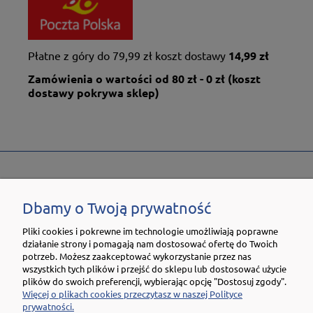
Płatne z góry do 79,99 zł koszt dostawy
14,99 zł
Zamówienia o wartości od 80 zł - 0 zł (koszt
dostawy pokrywa sklep)
POZNAJ SKLEP.NIKWAX.COM
Dbamy o Twoją prywatność
OBSŁUGA KLIENTA
Pliki cookies i pokrewne im technologie umożliwiają poprawne
działanie strony i pomagają nam dostosować ofertę do Twoich
TWOJE KONTO
potrzeb. Możesz zaakceptować wykorzystanie przez nas
wszystkich tych plików i przejść do sklepu lub dostosować użycie
plików do swoich preferencji, wybierając opcję "Dostosuj zgody".
NEWSLETTER
Więcej o plikach cookies przeczytasz w naszej Polityce
prywatności.