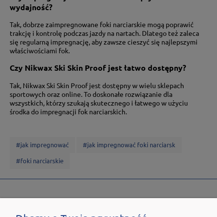
wydajność?
Tak, dobrze zaimpregnowane foki narciarskie mogą poprawić
trakcję i kontrolę podczas jazdy na nartach. Dlatego też zaleca
się regularną impregnację, aby zawsze cieszyć się najlepszymi
właściwościami fok.
Czy Nikwax Ski Skin Proof jest łatwo dostępny?
Tak, Nikwax Ski Skin Proof jest dostępny w wielu sklepach
sportowych oraz online. To doskonałe rozwiązanie dla
wszystkich, którzy szukają skutecznego i łatwego w użyciu
środka do impregnacji fok narciarskich.
#jak impregnować
#jak impregnować foki narciarsk
#foki narciarskie
POZNAJ SKLEP.NIKWAX.COM