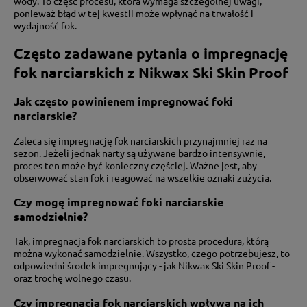
wody. To część procesu, która wymaga szczególnej uwagi,
ponieważ błąd w tej kwestii może wpłynąć na trwałość i
wydajność fok.
Często zadawane pytania o impregnację
fok narciarskich z Nikwax Ski Skin Proof
Jak często powinienem impregnować foki
narciarskie?
Zaleca się impregnację fok narciarskich przynajmniej raz na
sezon. Jeżeli jednak narty są używane bardzo intensywnie,
proces ten może być konieczny częściej. Ważne jest, aby
obserwować stan fok i reagować na wszelkie oznaki zużycia.
Czy mogę impregnować foki narciarskie
samodzielnie?
Tak, impregnacja fok narciarskich to prosta procedura, którą
można wykonać samodzielnie. Wszystko, czego potrzebujesz, to
odpowiedni środek impregnujący - jak Nikwax Ski Skin Proof -
oraz trochę wolnego czasu.
Czy impregnacja fok narciarskich wpływa na ich