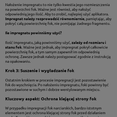
Nałożenie impregnatu to nie tylko kwestia jego rozmieszczenia
na powierzchni fok. Ważne jest również, aby nałożyć
odpowiednią jego ilość. Aby to zrobić, najlepiej użyć aplikatora.
Impregnat należy rozprowadzić równomiernie
, pamiętając, aby
pokryć całą powierzchnię fok, nie pomijając żadnego fragmentu.
Ile impregnatu powinniśmy użyć?
Ilość impregnatu, jaką powinniśmy użyć,
zależy od rozmiaru i
stanu fok
. Ważne jest jednak, aby impregnat pokrył całkowicie
powierzchnię fok, a tym samym zapewnił im odpowiednią
ochronę. Zawsze jednak należy postępować zgodnie z instrukcją
na opakowaniu.
Krok 3: Suszenie i wygładzanie fok
Ostatnim krokiem w procesie impregnacji jest pozostawienie
fok do wyschnięcia. Po nałożeniu impregnatu, foki powinny być
pozostawione w suchym i dobrze wentylowanym miejscu.
Kluczowy aspekt: Ochrona klejącej strony fok
W przypadku impregnacji fok narciarskich, bardzo istotnym
elementem jest ochrona klejącej strony fok przed działaniem