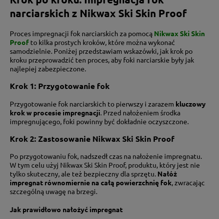
narciarskich z Nikwax Ski Skin Proof
Proces impregnacji fok narciarskich za pomocą
Nikwax Ski Skin
Proof
to kilka prostych kroków, które można wykonać
samodzielnie. Poniżej przedstawiam wskazówki, jak krok po
kroku przeprowadzić ten proces, aby foki narciarskie były jak
najlepiej zabezpieczone.
Krok 1: Przygotowanie fok
Przygotowanie fok narciarskich to pierwszy i zarazem
kluczowy
krok w procesie impregnacji
. Przed nałożeniem środka
impregnującego, foki powinny być dokładnie oczyszczone.
Krok 2: Zastosowanie Nikwax Ski Skin Proof
Po przygotowaniu fok, nadszedł czas na nałożenie impregnatu.
W tym celu użyj Nikwax Ski Skin Proof, produktu, który jest nie
tylko skuteczny, ale też bezpieczny dla sprzętu.
Nałóż
impregnat równomiernie na całą powierzchnię fok
, zwracając
szczególną uwagę na brzegi.
Jak prawidłowo nałożyć impregnat