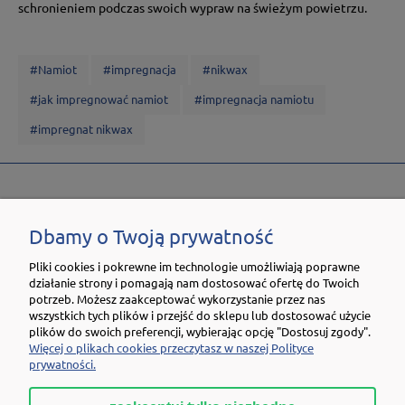
schronieniem podczas swoich wypraw na świeżym powietrzu.
#Namiot
#impregnacja
#nikwax
#jak impregnować namiot
#impregnacja namiotu
#impregnat nikwax
POZNAJ SKLEP.NIKWAX.COM
Dbamy o Twoją prywatność
OBSŁUGA KLIENTA
Pliki cookies i pokrewne im technologie umożliwiają poprawne
działanie strony i pomagają nam dostosować ofertę do Twoich
TWOJE KONTO
potrzeb. Możesz zaakceptować wykorzystanie przez nas
wszystkich tych plików i przejść do sklepu lub dostosować użycie
plików do swoich preferencji, wybierając opcję "Dostosuj zgody".
NEWSLETTER
Więcej o plikach cookies przeczytasz w naszej Polityce
prywatności.