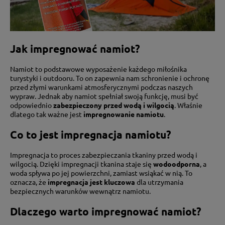
Jak impregnować namiot?
Namiot to podstawowe wyposażenie każdego miłośnika
turystyki i outdooru. To on zapewnia nam schronienie i ochronę
przed złymi warunkami atmosferycznymi podczas naszych
wypraw. Jednak aby namiot spełniał swoją funkcję, musi być
odpowiednio
zabezpieczony przed wodą i wilgocią
. Właśnie
dlatego tak ważne jest
impregnowanie namiotu
.
Co to jest impregnacja namiotu?
Impregnacja to proces zabezpieczania tkaniny przed wodą i
wilgocią. Dzięki impregnacji tkanina staje się
wodoodporna
, a
woda spływa po jej powierzchni, zamiast wsiąkać w nią. To
oznacza, że
impregnacja jest kluczowa
dla utrzymania
bezpiecznych warunków wewnątrz namiotu.
Dlaczego warto impregnować namiot?