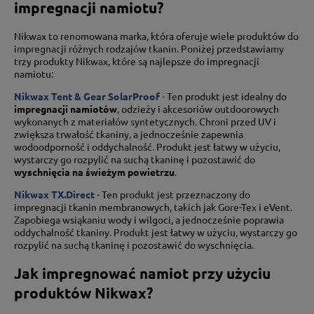
impregnacji namiotu?
Nikwax to renomowana marka, która oferuje wiele produktów do
impregnacji różnych rodzajów tkanin. Poniżej przedstawiamy
trzy produkty Nikwax, które są najlepsze do impregnacji
namiotu:
Nikwax Tent & Gear SolarProof
- Ten produkt jest idealny do
impregnacji namiotów
, odzieży i akcesoriów outdoorowych
wykonanych z materiałów syntetycznych. Chroni przed UV i
zwiększa trwałość tkaniny, a jednocześnie zapewnia
wodoodporność i oddychalność. Produkt jest łatwy w użyciu,
wystarczy go rozpylić na suchą tkaninę i pozostawić do
wyschnięcia na świeżym powietrzu
.
Nikwax TX.Direct
- Ten produkt jest przeznaczony do
impregnacji tkanin membranowych, takich jak Gore-Tex i eVent.
Zapobiega wsiąkaniu wody i wilgoci, a jednocześnie poprawia
oddychalność tkaniny. Produkt jest łatwy w użyciu, wystarczy go
rozpylić na suchą tkaninę i pozostawić do wyschnięcia.
Jak impregnować namiot przy użyciu
produktów Nikwax?