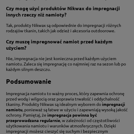
Czy mogę użyć produktów Nikwax do impregnacji
innych rzeczy niż namioty?
Tak, produkty Nikwax są odpowiednie do impregnacji różnych
rodzajów tkanin, takich jak odzież i akcesoria outdoorowe.
Czy muszę impregnować namiot przed każdym
użyciem?
Nie, impregnacja nie jest konieczna przed każdym użyciem
namiotu. Zaleca się impregnację co najmniej raz na sezon lub po
każdym silnym deszczu.
Podsumowanie
Impregnacja namiotu to ważny proces, który zapewnia ochronę
przed wodą i wilgocią oraz poprawia trwałość i oddychalność
tkaniny. Produkty Nikwax są idealnym wyborem do
impregnacji
namiotu
, ponieważ są łatwe w użyciu i zapewniają wysoką jakość
ochrony. Pamiętaj, że
impregnacja powinna być
przeprowadzana regularnie
, w zależności od częstotliwości
użytkowania namiotu i warunków atmosferycznych. Dzięki
impregnacji możesz cieszyć się suchym i bezpiecznym