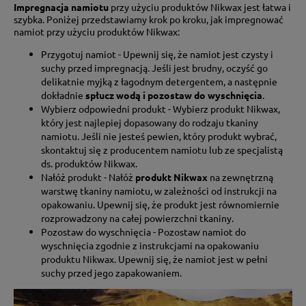
Impregnacja namiotu
przy użyciu produktów Nikwax jest łatwa i
szybka. Poniżej przedstawiamy krok po kroku, jak impregnować
namiot przy użyciu produktów Nikwax:
Przygotuj namiot - Upewnij się, że namiot jest czysty i
suchy przed impregnacją. Jeśli jest brudny, oczyść go
delikatnie myjką z łagodnym detergentem, a następnie
dokładnie
spłucz wodą i pozostaw do wyschnięcia
.
Wybierz odpowiedni produkt - Wybierz produkt Nikwax,
który jest najlepiej dopasowany do rodzaju tkaniny
namiotu. Jeśli nie jesteś pewien, który produkt wybrać,
skontaktuj się z producentem namiotu lub ze specjalistą
ds. produktów Nikwax.
Nałóż produkt - Nałóż
produkt Nikwax
na zewnętrzną
warstwę tkaniny namiotu, w zależności od instrukcji na
opakowaniu. Upewnij się, że produkt jest równomiernie
rozprowadzony na całej powierzchni tkaniny.
Pozostaw do wyschnięcia - Pozostaw namiot do
wyschnięcia zgodnie z instrukcjami na opakowaniu
produktu Nikwax. Upewnij się, że namiot jest w pełni
suchy przed jego zapakowaniem.