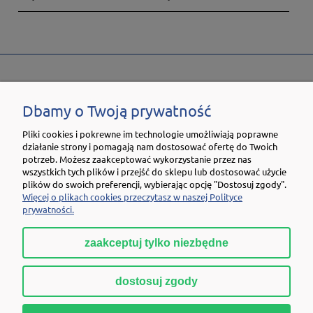
POZNAJ SKLEP.NIKWAX.COM
Dbamy o Twoją prywatność
OBSŁUGA KLIENTA
Pliki cookies i pokrewne im technologie umożliwiają poprawne
działanie strony i pomagają nam dostosować ofertę do Twoich
TWOJE KONTO
potrzeb. Możesz zaakceptować wykorzystanie przez nas
wszystkich tych plików i przejść do sklepu lub dostosować użycie
plików do swoich preferencji, wybierając opcję "Dostosuj zgody".
NEWSLETTER
Więcej o plikach cookies przeczytasz w naszej Polityce
prywatności.
zaakceptuj tylko niezbędne
pokaż pełną wersję strony
dostosuj zgody
Sklep internetowy Shoper.pl